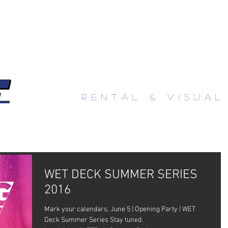
info@iselaudiovisual.com
RENTAL & visual
QUE HACEMOS
EQUIPAMIENTOS
WET DECK SUMMER SERIES
2016
Mark your calendars, June 5 | Opening Party | WET
Deck Summer Series Stay tuned.