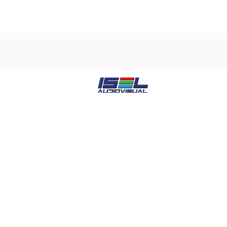
ISEL AUDIOVISUAL
cuenta con una amplia 
productos en alquiler de audiovisual
eventos profesionales. Damos cobertura
tipo de producciones audiovisuales.
Con un equipamiento en constante renov
supervisión técnica, garantiza la fiabili
máximo rendimiento de los equipos inclus
condiciones de trabajo más duras.
La experiencia y profesionalidad del pers
forma parte de la plantilla de
ISEL AUDI
son determinantes para conseguir la exc