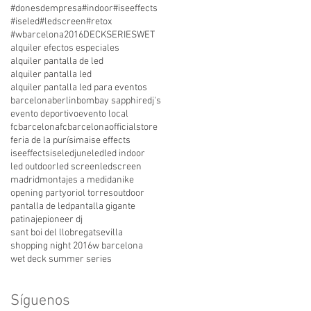
#donesdempresa
#indoor
#iseeffects
#iseled
#ledscreen
#retox
#wbarcelona
2016
DECK
SERIES
WET
alquiler efectos especiales
alquiler pantalla de led
alquiler pantalla led
alquiler pantalla led para eventos
barcelona
berlin
bombay sapphire
dj's
evento deportivo
evento local
fcbarcelona
fcbarcelonaofficialstore
feria de la purísima
ise effects
iseeffects
iseled
june
led
led indoor
led outdoor
led screen
ledscreen
madrid
montajes a medida
nike
opening party
oriol torres
outdoor
pantalla de led
pantalla gigante
patinaje
pioneer dj
sant boi del llobregat
sevilla
shopping night 2016
w barcelona
wet deck summer series
Síguenos