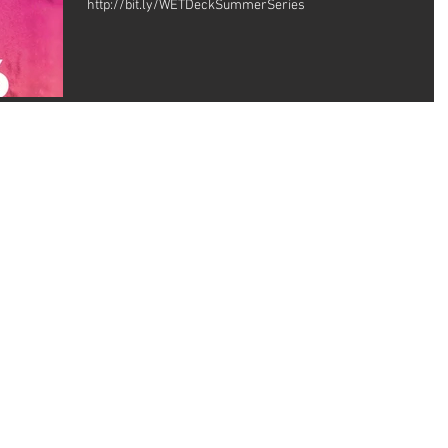
http://bit.ly/WETDeckSummerSeries