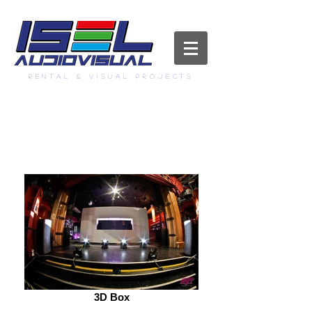
RENTAL & visual projects
info@iselaudiovisual.com
3D Box