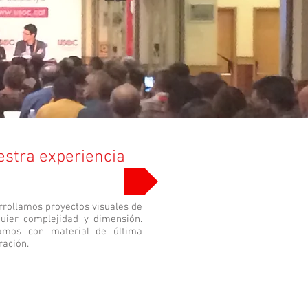
estra experiencia
TRABAJOS DESTACADOS
rrollamos proyectos visuales de
quier complejidad y dimensión.
amos con material de última
ración.