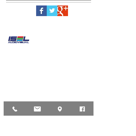
ISEL AUDIOVISUAL
cuenta con una amplia
gama de productos en alquiler de
audiovisuales para eventos profesionales.
Damos cobertura a todo tipo de
producciones audiovisuales.
Con un equipamiento en constante
renovación y supervisión técnica,
garantiza la fiabilidad y el máximo
rendimiento de los equipos incluso en las
condiciones de trabajo más duras.
La experiencia y profesionalidad del
personal que forma parte de la plantilla
de
ISEL AUDIOVISUAL
son determinantes
para conseguir la excelencia en cada