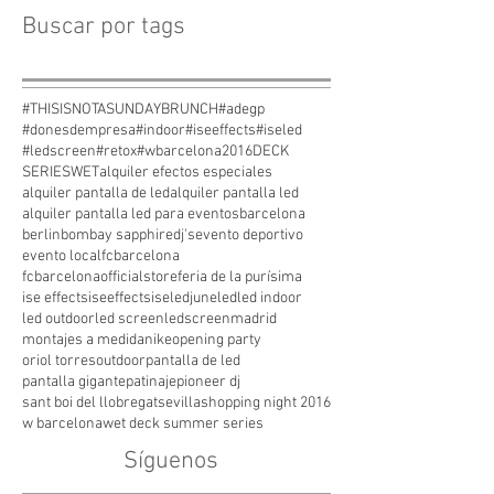
Buscar por tags
#THISISNOTASUNDAYBRUNCH
#adegp
#donesdempresa
#indoor
#iseeffects
#iseled
#ledscreen
#retox
#wbarcelona
2016
DECK
SERIES
WET
alquiler efectos especiales
alquiler pantalla de led
alquiler pantalla led
alquiler pantalla led para eventos
barcelona
berlin
bombay sapphire
dj's
evento deportivo
evento local
fcbarcelona
fcbarcelonaofficialstore
feria de la purísima
ise effects
iseeffects
iseled
june
led
led indoor
led outdoor
led screen
ledscreen
madrid
montajes a medida
nike
opening party
oriol torres
outdoor
pantalla de led
pantalla gigante
patinaje
pioneer dj
sant boi del llobregat
sevilla
shopping night 2016
w barcelona
wet deck summer series
Síguenos